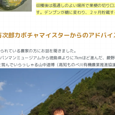
収穫後は風通しのよい場所で果梗の切り口
す。デンプンが糖に変わり、２ヶ月貯蔵す
万次郎カボチャマイスターからのアドバイ
られている農家の方にお話を聞きました。
パンマンミュージアムから徳島県よりに7kmほど進んだ、蕨野
定)を営んでいらっしゃる山中道博（高知ものべ川有機農業推進協