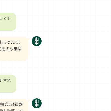
しても
もらったり、
くものや素早
計され
繋げた装置が
分を計算して