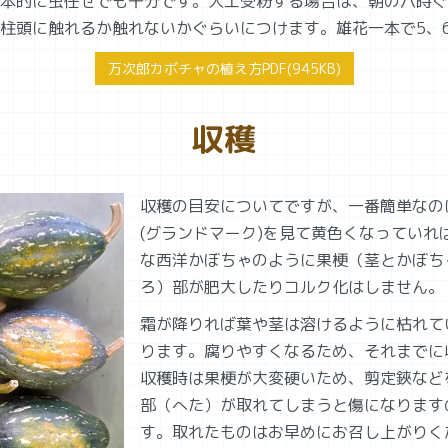
本的に虫任せでも十分です。人工受粉する場合は、朝の八時ぐ
柱頭に触れるか触れないかぐらいにつけます。雄花一本で5、
万次郎カボチャの植え方PDF(945KB)
収穫
収穫の目安についてですが、一番簡単なの
(グランドマーク)を見て黄色くなっていれ
な西洋かぼちゃのように果梗（茎とかぼち
ろ）部が肥大したりコルク化はしません。
霜が降りれば葉や茎は溶けるように枯れて
ります。腐りやすくなるため、それまでに
収穫時は果梗が大変硬いため、剪定鋏など
部（へた）が取れてしまうと傷になります
す。取れたものはお早めにお召し上がりく