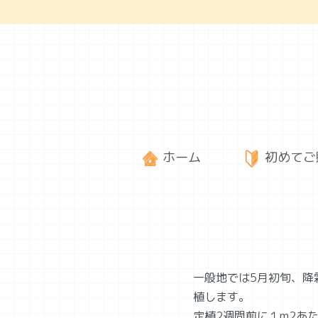
ホーム
初めてご
一般地では5月初旬、降
植します。
定植2週間前に１m2あ