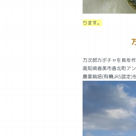
ります。
万次郎カボチャを長年作
高知県香美市香北町アン
農薬栽培(有機JAS認